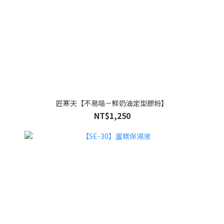
匠寒天【不易塌－鮮奶油定型膠粉】
NT$1,250