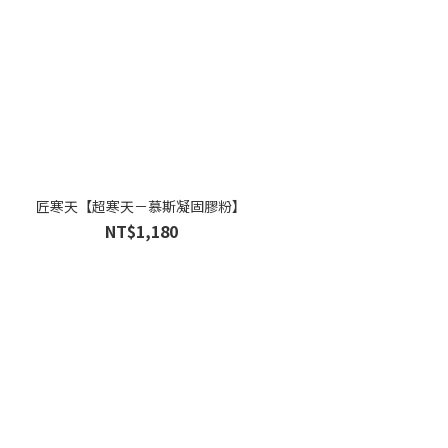
匠寒天【超寒天－慕斯凝固膠粉】
NT$1,180