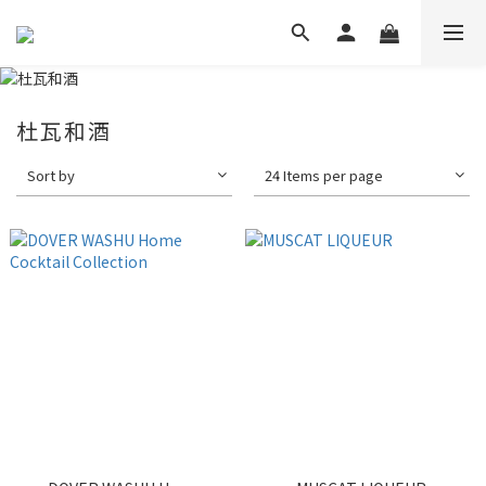
杜瓦和酒
Sort by
24 Items per page