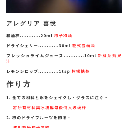
アレグリア 喜悅
............
和酒柿
20ml
柿子和酒
............
ドライシェリー
30ml
乾式雪莉酒
............
フレッシュライムジュース
10ml
新鮮萊姆果
汁
............
レモンシロップ
1tsp
檸檬糖漿
作り方
1. 全ての材料と氷をシェイクし、グラスに注ぐ。
將所有材料與冰塊搖勻後倒入玻璃杯
2. 柿のドライフルーツを飾る。
使用乾燥柿子裝飾