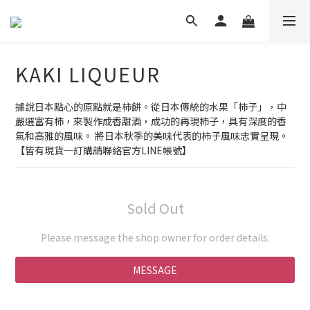
KAKI LIQUEUR
據說日本點心的原點就是柿餅。從日本傳統的水果「柿子」，中
嚴選富有柿，來製作成香甜酒，成功的再現柿子，具有深度的香
氣和高雅的風味。 將日本秋季的美味代表的柿子風味忠實呈現。
【皆有現貨─訂購請聯絡官方LINE帳號】
Sold Out
Please message the shop owner for order details.
MESSAGE