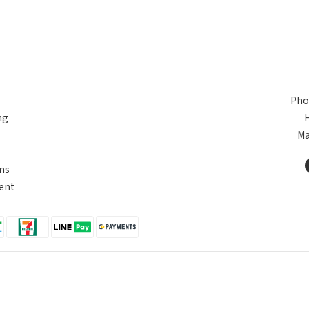
Pho
ng
Ma
ns
ent