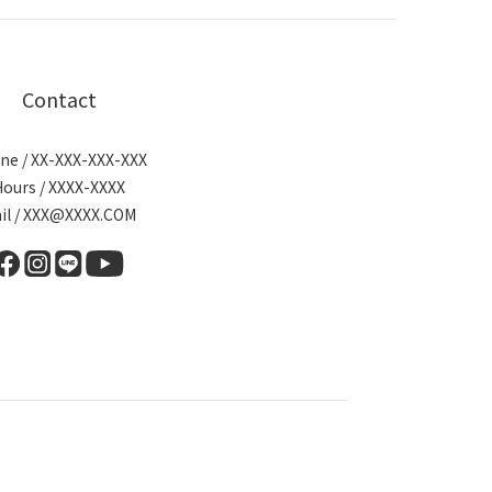
Contact
ne / XX-XXX-XXX-XXX
Hours / XXXX-XXXX
il / XXX@XXXX.COM