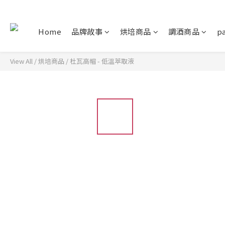
Home
品牌故事
烘培商品
調酒商品
pa
View All
/
烘培商品
/
杜瓦高帽 - 低溫萃取液