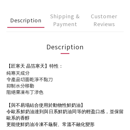
Shipping &
Customer
Description
Payment
Reviews
Description
【匠寒天 晶箔寒天
】特性：
純寒天成分
令產品切面乾淨不黏刀
抑制水分移動
阻絕果凍布丁滲色
【與不易塌結合使用於動物性鮮奶油
】
令歐系鮮奶油達到與日系鮮奶油同等的輕盈口感，並保留
歐系的香醇
更能使鮮奶油冷凍不龜裂、常溫不融化變形