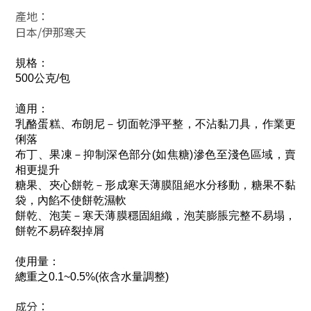
產地：
日本/伊那寒天
規格：
500公克/包
適用：
乳酪蛋糕、布朗尼－切面乾淨平整，不沾黏刀具，作業更
俐落
布丁、果凍－
抑制深色部分(如焦糖)滲色至淺色區域，賣
相更提升
糖果、夾心餅乾－
形成寒天薄膜阻絕水分移動，糖果不黏
袋，內餡不使餅乾濕軟
餅乾、泡芙－
寒天薄膜穩固組織，泡芙膨脹完整不易塌，
餅乾不易碎裂掉屑
使用量：
總重之0.1~0.5%(依含水量調整)
成分：